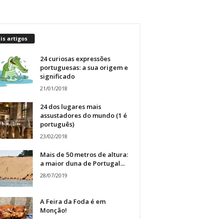
s artigos
24 curiosas expressões
portuguesas: a sua origem e
significado
21/01/2018
24 dos lugares mais
assustadores do mundo (1 é
português)
23/02/2018
Mais de 50 metros de altura:
a maior duna de Portugal...
28/07/2019
A Feira da Foda é em
Monção!