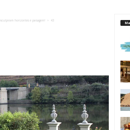
sculpiram horizontes e paisagem!
43
Mai