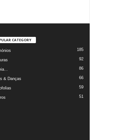
PULAR CATEGORY
185
mónios
92
uras
86
ia...
66
s & Danças
59
ofolias
51
ros