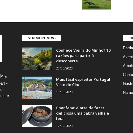
EVEN MORE NEWS
PO
Patri
Conhece Vieira do Minho? 10
razões para partir à
Avent
descoberta
À bole
20/05/2020
Canto
ÍS e
Mais fácil espreitar Portugal
ar! •
Gastr
Visto do Céu
 e
11/03/2020
Namo
res e
Chanfana: A arte de fazer
deliciosa uma cabra velha e
feia
12/02/2020