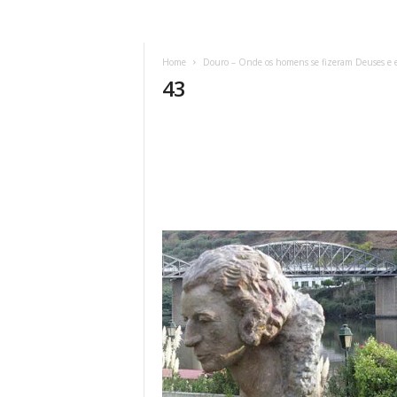
Home
Douro – Onde os homens se fizeram Deuses e e
43