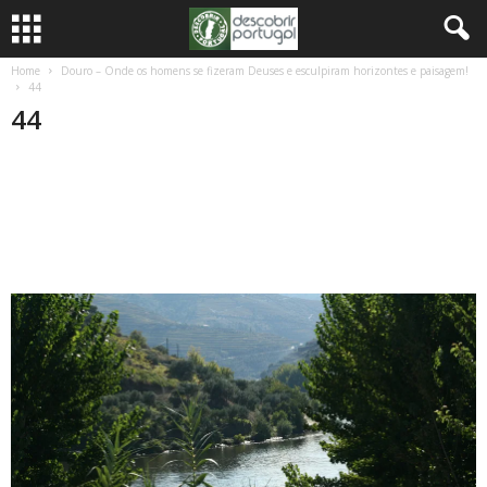
Home
Douro – Onde os homens se fizeram Deuses e esculpiram horizontes e paisagem!
44
44