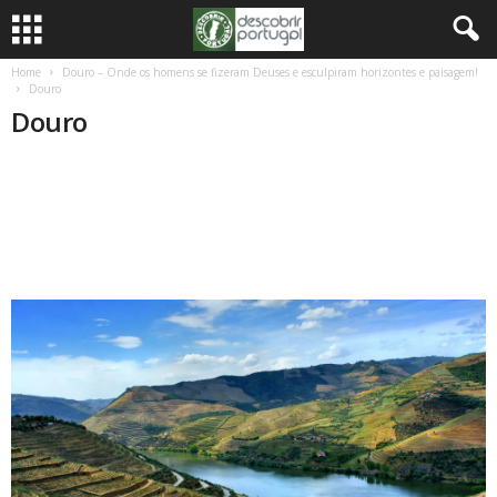
Home
Douro – Onde os homens se fizeram Deuses e esculpiram horizontes e paisagem!
Douro
Douro