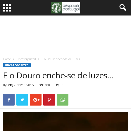
Home
Uncategorized
E o Douro enche-se de luzes…
UNCATEGORIZED
E o Douro enche-se de luzes…
By
RDJ
-
10/10/2015
100
0