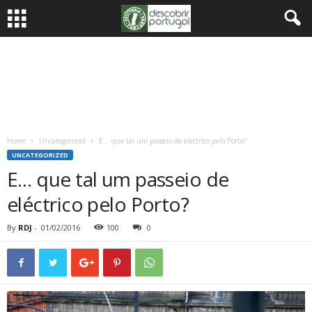
Home
Uncategorized
E… que tal um passeio de eléctrico pelo Porto?
UNCATEGORIZED
E… que tal um passeio de
eléctrico pelo Porto?
By
RDJ
-
01/02/2016
100
0