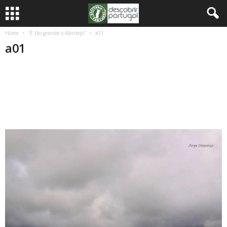
Home
“É tão grande o Alentejo”
a01
a01