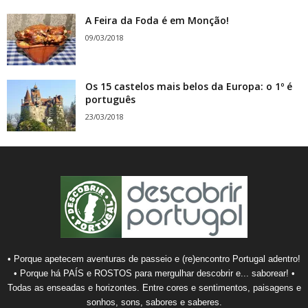
A Feira da Foda é em Monção!
09/03/2018
Os 15 castelos mais belos da Europa: o 1º é
português
23/03/2018
• Porque apetecem aventuras de passeio e (re)encontro Portugal adentro!
• Porque há PAÍS e ROSTOS para mergulhar descobrir e... saborear! •
Todas as enseadas e horizontes. Entre cores e sentimentos, paisagens e
sonhos, sons, sabores e saberes.