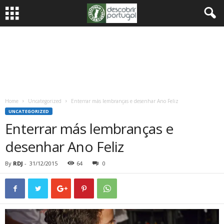
Home
Uncategorized
Enterrar más lembranças e desenhar Ano Feliz
UNCATEGORIZED
Enterrar más lembranças e
desenhar Ano Feliz
By
RDJ
-
31/12/2015
64
0