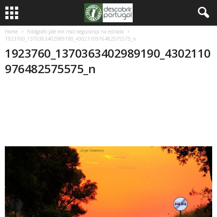
Home
Fotógrafo põe em risco segurança na estrada
1923760_1370363402989190_4302110976482575575_n
1923760_1370363402989190_4302110
976482575575_n