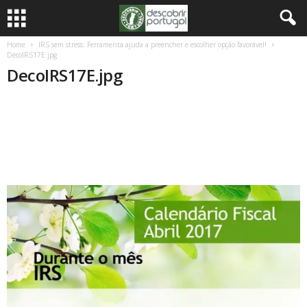
Home
IRS sem stress: Ferramenta ajuda a preencher e escolher opção favorável!
DecoIRS17E.jpg
DecoIRS17E.jpg