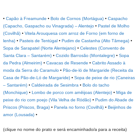
•
Capão à Freamunde
•
Bolo de Cornos (Mortágua)
•
Caspacho
(Capacho, Gaspacho ou Vinagrada) – Alentejo
•
Pastel de Molho
(Covilhã)
•
Vitela Arouquesa com arroz de Forno (em forno de
lenha)
•
Pasteis de Tentúgal
•
Pudim de Castanha (Alto Tâmega)
•
Sopa de Sarapatel (Norte Alentejano)
•
Celestes (Convento de
Santa Clara – Santarém)
•
Cozido Barrosão (Montalegre)
•
Sopa
da Pedra (Almeirim)
•
Cavacas de Resende
•
Cabrito Assado à
moda da Serra do Caramulo
•
Pão-de-ló de Margaride (Receita da
Casa de Pão-de-Ló de Margaride)
•
Sopa de peixe de rio (Caneiras
– Santarém)
•
Caldeirada de Sesimbra
•
Bolo do tacho
(Monchique)
•
Lombo de porco com amêijoas (Alentejo)
•
Miga de
peixe do rio com poejo (Vila Velha de Ródão)
•
Pudim do Abade de
Priscos (Priscos, Braga)
•
Panela no forno (Covilhã)
•
Beijinhos de
amor (Lousada)
•
(clique no nome do prato e será encaminhado/a para a receita)