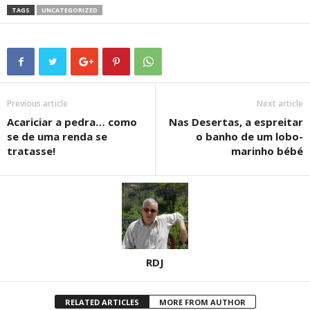
TAGS
UNCATEGORIZED
Previous article
Next article
Acariciar a pedra… como
Nas Desertas, a espreitar
se de uma renda se
o banho de um lobo-
tratasse!
marinho bébé
RDJ
RELATED ARTICLES
MORE FROM AUTHOR