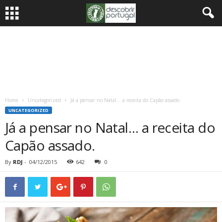
Home
Uncategorized
Já a pensar no Natal… a receita do Capão assado.
UNCATEGORIZED
Já a pensar no Natal… a receita do
Capão assado.
By
RDJ
-
04/12/2015
642
0