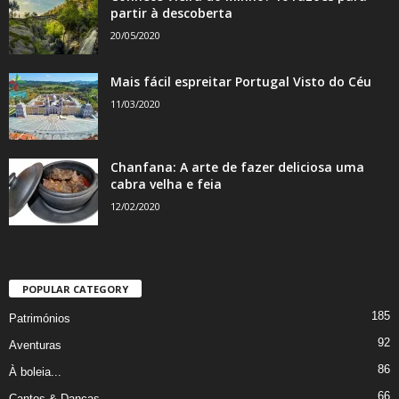
partir à descoberta
20/05/2020
Mais fácil espreitar Portugal Visto do Céu
11/03/2020
Chanfana: A arte de fazer deliciosa uma
cabra velha e feia
12/02/2020
POPULAR CATEGORY
185
Patrimónios
92
Aventuras
86
À boleia...
66
Cantos & Danças