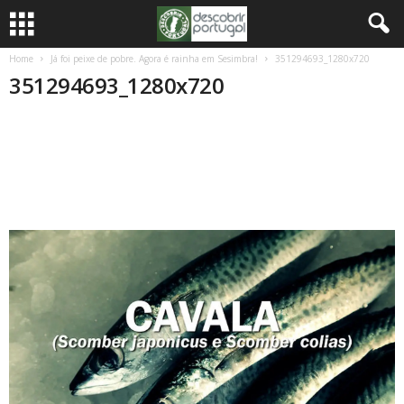
Home
Já foi peixe de pobre. Agora é rainha em Sesimbra!
351294693_1280x720
351294693_1280x720