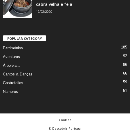
cabra velha e feia
12/02/2020
POPULAR CATEGORY
185
Patrimónios
92
Aventuras
86
À boleia...
66
Cantos & Danças
59
Gastrofolias
51
Namoros
Cookies
© Descobrir Portugal