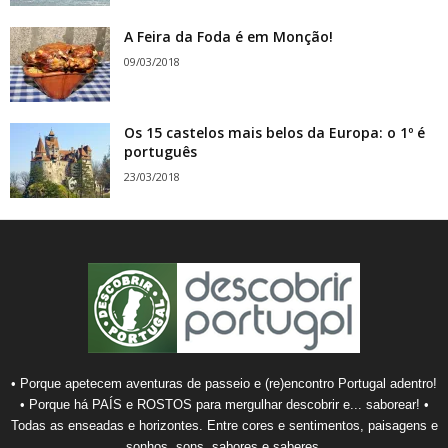
A Feira da Foda é em Monção!
09/03/2018
Os 15 castelos mais belos da Europa: o 1º é
português
23/03/2018
• Porque apetecem aventuras de passeio e (re)encontro Portugal adentro!
• Porque há PAÍS e ROSTOS para mergulhar descobrir e... saborear! •
Todas as enseadas e horizontes. Entre cores e sentimentos, paisagens e
sonhos, sons, sabores e saberes.