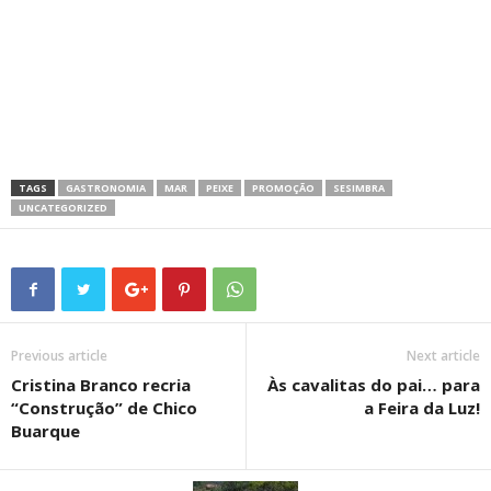
TAGS
GASTRONOMIA
MAR
PEIXE
PROMOÇÃO
SESIMBRA
UNCATEGORIZED
Previous article
Next article
Cristina Branco recria
Às cavalitas do pai… para
“Construção” de Chico
a Feira da Luz!
Buarque