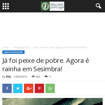
Home
Uncategorized
Já foi peixe de pobre. Agora é rainha em Sesimbra!
UNCATEGORIZED
Já foi peixe de pobre. Agora é
rainha em Sesimbra!
By
RDJ
-
14/09/2016
462
0