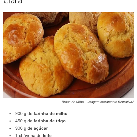
Clara
Broas de Milho – Imagem meramente ilustrativa2
900 g de
farinha de milho
450 g de
farinha de trigo
900 g de
açúcar
1 chávena de
leite