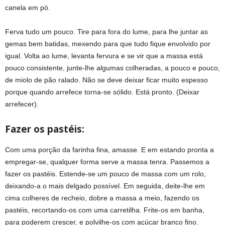
canela em pó.
9 Receitas Conventuais originais do séc. XVIII
Ferva tudo um pouco. Tire para fora do lume, para lhe juntar as
gemas bem batidas, mexendo para que tudo fique envolvido por
igual. Volta ao lume, levanta fervura e se vir que a massa está
pouco consistente, junte-lhe algumas colheradas, a pouco e pouco,
de miolo de pão ralado. Não se deve deixar ficar muito espesso
porque quando arrefece torna-se sólido. Está pronto. (Deixar
arrefecer).
Fazer os pastéis:
Com uma porção da farinha fina, amasse. E em estando pronta a
empregar-se, qualquer forma serve a massa tenra. Passemos a
fazer os pastéis. Estende-se um pouco de massa com um rolo,
deixando-a o mais delgado possível. Em seguida, deite-lhe em
cima colheres de recheio, dobre a massa a meio, fazendo os
pastéis, recortando-os com uma carretilha. Frite-os em banha,
para poderem crescer, e polvilhe-os com açúcar branco fino.