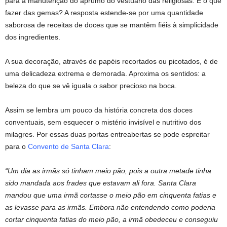
para a manutenção do aprumo do vestuário das religiosas. E o que
fazer das gemas? A resposta estende-se por uma quantidade
saborosa de receitas de doces que se mantêm fiéis à simplicidade
dos ingredientes.
9 Receitas Conventuais originais do séc. XVIII
A sua decoração, através de papéis recortados ou picotados, é de
uma delicadeza extrema e demorada. Aproxima os sentidos: a
beleza do que se vê iguala o sabor precioso na boca.
9 Receitas Conventuais originais do séc. XVIII
Assim se lembra um pouco da história concreta dos doces
conventuais, sem esquecer o mistério invisível e nutritivo dos
milagres. Por essas duas portas entreabertas se pode espreitar
para o
Convento de Santa Clara
:
“Um dia as irmãs só tinham meio pão, pois a outra metade tinha
sido mandada aos frades que estavam ali fora. Santa Clara
mandou que uma irmã cortasse o meio pão em cinquenta fatias e
as levasse para as irmãs. Embora não entendendo como poderia
cortar cinquenta fatias do meio pão, a irmã obedeceu e conseguiu