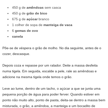
450 g de
amêndoas
sem casca
450 g de
grão de bico
675 g de
açúcar
branco
1 colher de sopa de
manteiga de vaca
6
gemas de ovo
canela
Põe-se de véspera o grão de molho. No dia seguinte, antes de o
cozer, descasque.
9 Receitas Conventuais originais do séc. XVIII
Depois coza e repasse por um ralador. Deite a massa desfeita
numa tigela. Em seguida, escalde a pele, rale as amêndoas e
adicione na mesma tigela onde temos o grão.
9 Receitas Conventuais originais do séc. XVIII
Leve ao lume, dentro de um tacho, o açúcar a que se junta uma
pequena porção de água para poder ferver. Quando estiver em
ponto não muito alto, ponto de pasta, deita-se dentro a massa bem
misturada, o grão, a amêndoa, a manteiga e um bocadito de