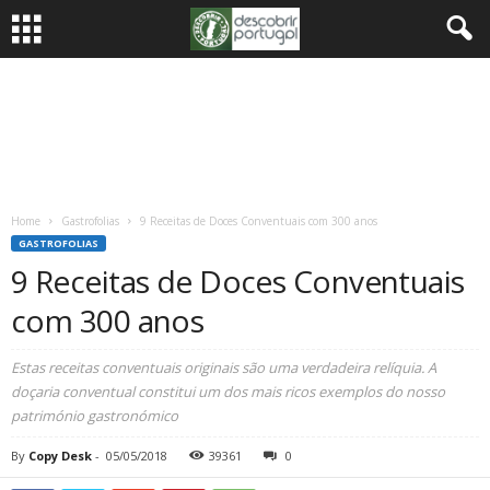
Home
Gastrofolias
9 Receitas de Doces Conventuais com 300 anos
GASTROFOLIAS
9 Receitas de Doces Conventuais
com 300 anos
Estas receitas conventuais originais são uma verdadeira relíquia. A
doçaria conventual constitui um dos mais ricos exemplos do nosso
património gastronómico
By
Copy Desk
-
05/05/2018
39361
0