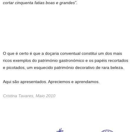
cortar cinquenta fatias boas e grandes”.
O que é certo é que a doçaria conventual constitui um dos mais
ricos exemplos do património gastronómico e os papéis recortados
e picotados, um esquecido património decorativo de rara beleza.
9 Receitas Conventuais originais do séc. XVIII
Aqui são apresentados. Apreciemos e aprendamos.
9 Receitas Conventuais originais do séc. XVIII
Cristina Tavares, Maio 2010