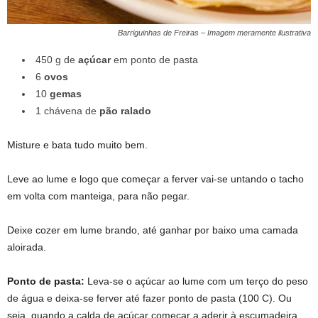
Barriguinhas de Freiras – Imagem meramente ilustrativa
450 g de
açúcar
em ponto de pasta
6
ovos
10
gemas
1 chávena de
pão ralado
Misture e bata tudo muito bem.
9 Receitas Conventuais originais do séc. XVIII
Leve ao lume e logo que começar a ferver vai-se untando o tacho
em volta com manteiga, para não pegar.
9 Receitas Conventuais originais do séc. XVIII
Deixe cozer em lume brando, até ganhar por baixo uma camada
aloirada.
Ponto de pasta:
Leva-se o açúcar ao lume com um terço do peso
de água e deixa-se ferver até fazer ponto de pasta (100 C). Ou
seja, quando a calda de açúcar começar a aderir à escumadeira,