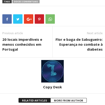
TAGS
DOCES CONVENTUAIS
Previous article
Next article
20 locais imperdíveis e
Flor e baga de Sabugueiro:
menos conhecidos em
Esperança no combate à
Portugal
diabetes
Copy Desk
RELATED ARTICLES
MORE FROM AUTHOR