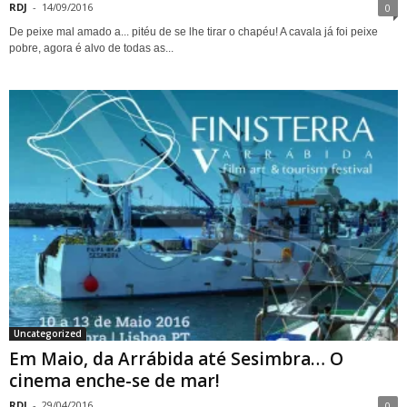
RDJ
-
14/09/2016
0
De peixe mal amado a... pitéu de se lhe tirar o chapéu! A cavala já foi peixe
pobre, agora é alvo de todas as...
Uncategorized
Em Maio, da Arrábida até Sesimbra… O
cinema enche-se de mar!
RDJ
-
29/04/2016
0