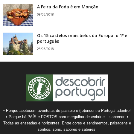
A Feira da Foda é em Monção!
09/03/2018
Os 15 castelos mais belos da Europa: o 1º é
português
23/03/2018
• Porque apetecem aventuras de passeio e (re)encontro Portugal adentro!
• Porque há PAÍS e ROSTOS para mergulhar descobrir e... saborear! •
Todas as enseadas e horizontes. Entre cores e sentimentos, paisagens e
sonhos, sons, sabores e saberes.