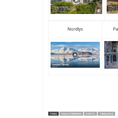
Nordlys
Pa
TAGS
PAULO FERREIRA
PORTO
TIMELAPSE