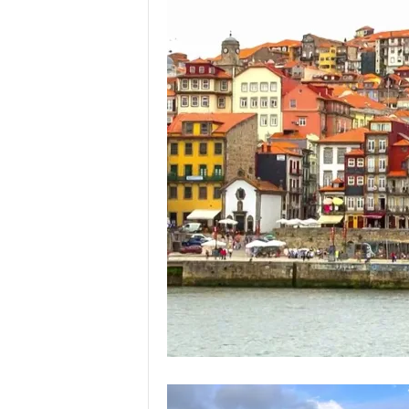
o
r
t
u
g
a
l