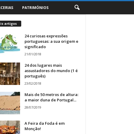
RCERIAS
PATRIMÓNIOS
s artigos
24 curiosas expressões
portuguesas: a sua origem e
significado
21/01/2018
24 dos lugares mais
assustadores do mundo (1 é
português)
23/02/2018
Mais de 50 metros de altura:
a maior duna de Portugal...
28/07/2019
A Feira da Foda é em
Monção!