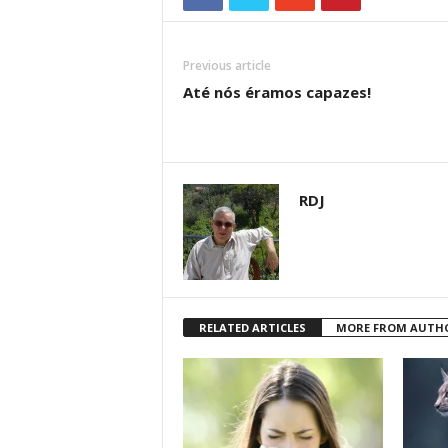
Previous article
Até nós éramos capazes!
RDJ
RELATED ARTICLES
MORE FROM AUTH