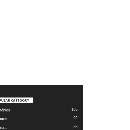
PULAR CATEGORY
185
mónios
92
uras
86
ia...