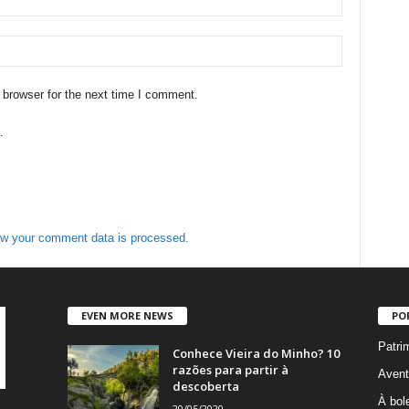
 browser for the next time I comment.
.
w your comment data is processed.
EVEN MORE NEWS
PO
Patri
Conhece Vieira do Minho? 10
razões para partir à
Avent
descoberta
À bole
20/05/2020