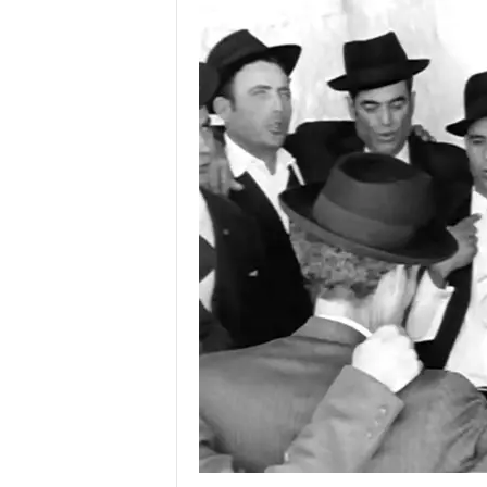
o
r
t
u
g
a
l