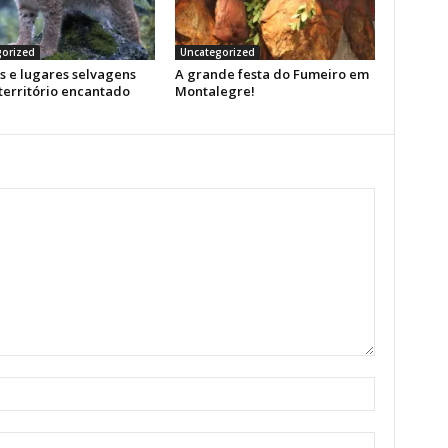
orized
Uncategorized
s e lugares selvagens
A grande festa do Fumeiro em
território encantado
Montalegre!