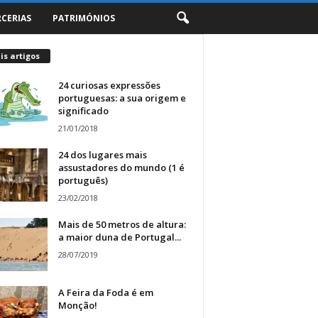
RCERIAS
PATRIMÓNIOS
s artigos
24 curiosas expressões
portuguesas: a sua origem e
significado
21/01/2018
24 dos lugares mais
assustadores do mundo (1 é
português)
23/02/2018
Mais de 50 metros de altura:
a maior duna de Portugal...
28/07/2019
A Feira da Foda é em
Monção!