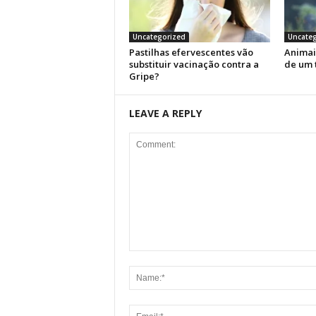
Uncategorized
Uncateg
Pastilhas efervescentes vão
Animai
substituir vacinação contra a
de um 
Gripe?
LEAVE A REPLY