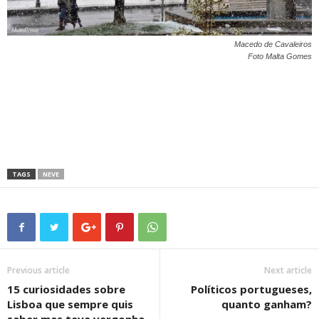
Macedo de Cavaleiros
Foto Malta Gomes
TAGS
NEVE
Previous article
Next article
15 curiosidades sobre
Políticos portugueses,
Lisboa que sempre quis
quanto ganham?
saber mas teve vergonha