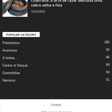
Chanfana: A arte de fazer deliciosa uma
cabra velha e feia
12/02/2020
POPULAR CATEGORY
185
Patrimónios
92
Aventuras
86
À boleia...
66
Cantos & Danças
59
Gastrofolias
51
Namoros
Cookies