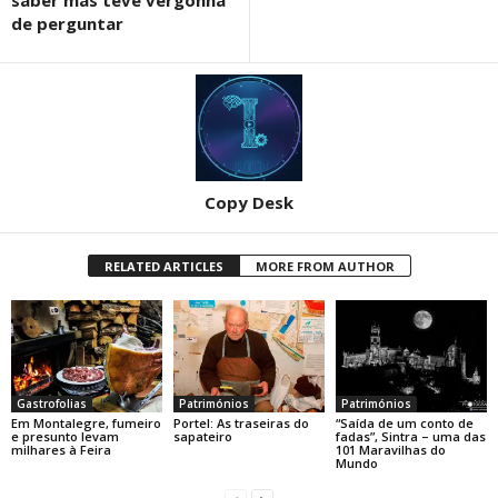
de perguntar
Copy Desk
RELATED ARTICLES
MORE FROM AUTHOR
Gastrofolias
Patrimónios
Patrimónios
Em Montalegre, fumeiro
Portel: As traseiras do
“Saída de um conto de
e presunto levam
sapateiro
fadas”, Sintra – uma das
milhares à Feira
101 Maravilhas do
Mundo