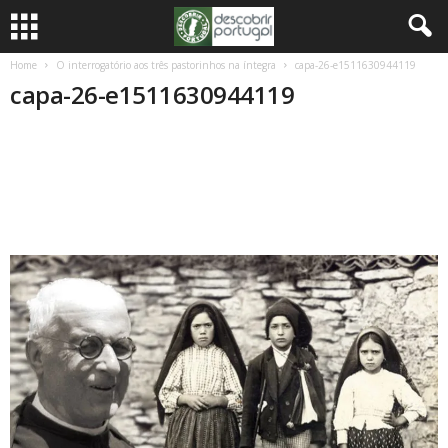
Home
O interrogatório aos três pastorinhos na íntegra
capa-26-e1511630944119
capa-26-e1511630944119