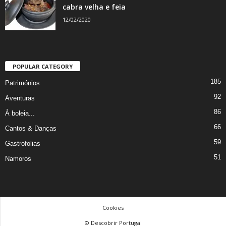
cabra velha e feia
12/02/2020
POPULAR CATEGORY
185
Patrimónios
92
Aventuras
86
À boleia...
66
Cantos & Danças
59
Gastrofolias
51
Namoros
Cookies
© Descobrir Portugal