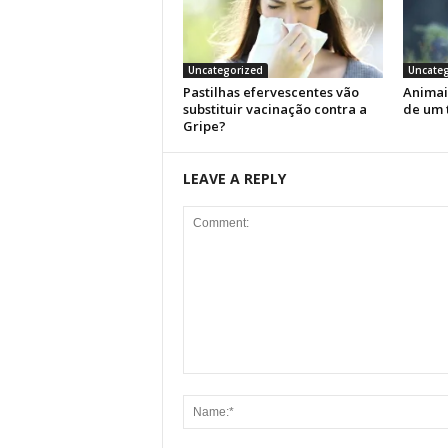
Uncategorized
Uncateg
Pastilhas efervescentes vão
Animai
substituir vacinação contra a
de um 
Gripe?
LEAVE A REPLY