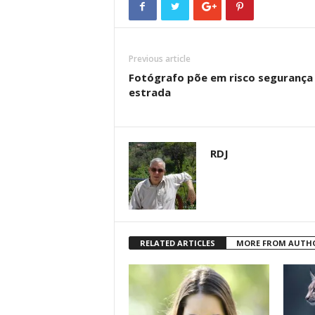
Previous article
Fotógrafo põe em risco segurança
estrada
RDJ
RELATED ARTICLES
MORE FROM AUTH