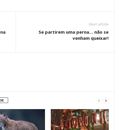
Next article
 na
Se partirem uma perna… não se
venham queixar!
OR