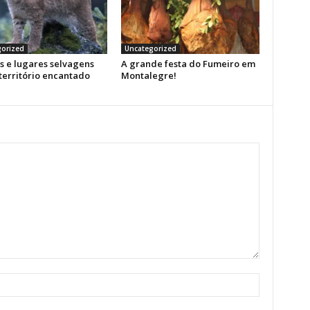
orized
Uncategorized
s e lugares selvagens
A grande festa do Fumeiro em
território encantado
Montalegre!