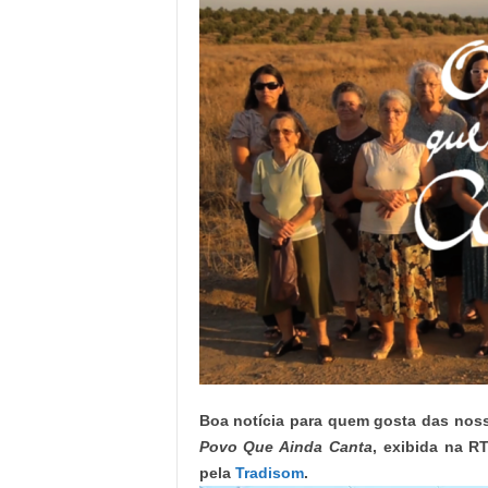
o
r
t
u
g
a
l
Boa notícia para quem gosta das nos
Povo Que Ainda Canta
, exibida na R
pela
Tradisom
.