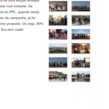
a de uma edição limitada
otar num instante: De
ina do
PPL
, quando ainda
to da campanha, já foi
nto proposto. Ou seja, 40%
 fica sem nada!