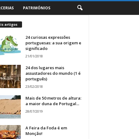
RCERIAS
PATRIMÓNIOS
s artigos
24 curiosas expressões
portuguesas: a sua origem e
significado
21/01/2018
24 dos lugares mais
assustadores do mundo (1 é
português)
23/02/2018
Mais de 50 metros de altura:
a maior duna de Portugal...
28/07/2019
A Feira da Foda é em
Monção!