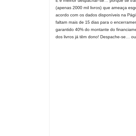
E é melhor despachar-se… porque se trat
(apenas 2000 mil livros) que ameaça esg
acordo com os dados disponíveis na Pág
faltam mais de 15 dias para o encerramen
garantido 40% do montante do financiame
dos livros já têm dono! Despache-se… ou