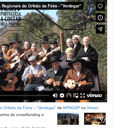
 Orfeão da Feira – “Verdegar”
de
MPAGDP
no
Vimeo
.
panha de
crowdfunding
a