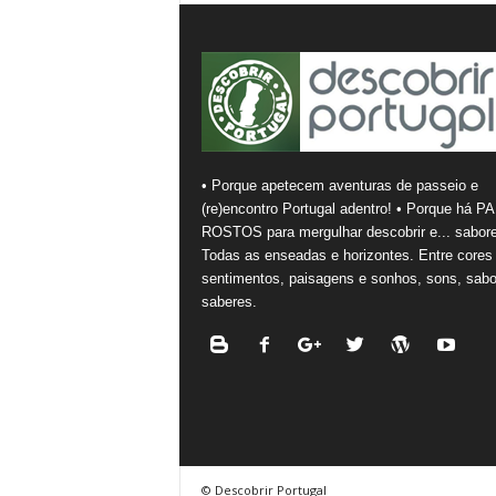
• Porque apetecem aventuras de passeio e
(re)encontro Portugal adentro! • Porque há PA
ROSTOS para mergulhar descobrir e... sabore
Todas as enseadas e horizontes. Entre cores
sentimentos, paisagens e sonhos, sons, sabo
saberes.
© Descobrir Portugal