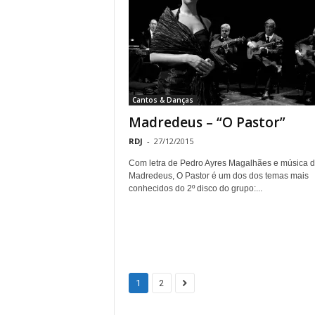
Cantos & Danças
Madredeus – “O Pastor”
RDJ
-
27/12/2015
Com letra de Pedro Ayres Magalhães e música 
Madredeus, O Pastor é um dos dos temas mais
conhecidos do 2º disco do grupo:...
1
2