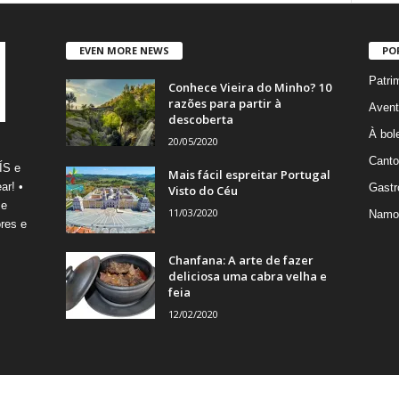
EVEN MORE NEWS
PO
Patri
Conhece Vieira do Minho? 10
razões para partir à
Avent
descoberta
À bole
20/05/2020
Canto
ÍS e
Mais fácil espreitar Portugal
ar! •
Gastr
Visto do Céu
 e
11/03/2020
Namo
res e
Chanfana: A arte de fazer
deliciosa uma cabra velha e
feia
12/02/2020