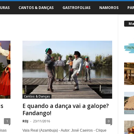
URAS
CANTOS & DANÇAS
GASTROFOLIAS
NAMOROS
PA
Mai
Cantos & Danças
is
E quando a dança vai a galope?
Fandango!
1
RDJ
-
23/11/2016
0
isas
Vala Real (Azambuja) - Autor: José Caeiros - Clique