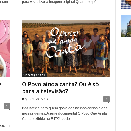
anham
para visualizar a imagem original Quando o pé...
Uncategorized
z
O Povo ainda canta? Ou é só
para a televisão?
RDJ
-
21/03/2016
0
1
Boa notícia para quem gosta das nossas coisas e das
nossas gentes: A série documental O Povo Que Ainda
.
Canta, exibida na RTP2, pode...
ovocam