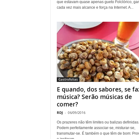
que estavam quase apenas gueto Folclórico, g
o
cada vez mais alcance e força na Internet. A...
r
t
u
g
a
Gastrofolias
l
E quando, dos sabores, se fa
música? Serão músicas de
comer?
RDJ
-
06/09/2016
Os prazeres não têm limites ou balizas definidas
Podem perfeitamente associar-se, misturar-se,
transmutar-se. É também o que têm de bom: Pr