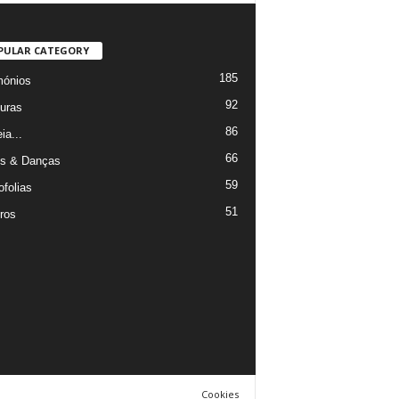
PULAR CATEGORY
185
mónios
92
uras
86
ia...
66
s & Danças
59
ofolias
51
ros
Cookies