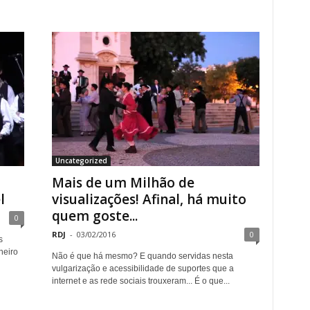
Uncategorized
Mais de um Milhão de
l
visualizações! Afinal, há muito
quem goste...
0
RDJ
-
03/02/2016
0
s
neiro
Não é que há mesmo? E quando servidas nesta
vulgarização e acessibilidade de suportes que a
internet e as rede sociais trouxeram... É o que...