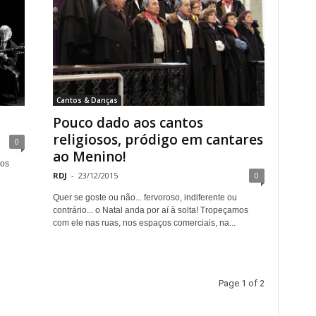
Cantos & Danças
Pouco dado aos cantos
religiosos, pródigo em cantares
0
ao Menino!
dos
RDJ
-
23/12/2015
0
Quer se goste ou não... fervoroso, indiferente ou
contrário... o Natal anda por aí à solta! Tropeçamos
com ele nas ruas, nos espaços comerciais, na...
Page 1 of 2