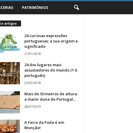
RCERIAS
PATRIMÓNIOS
s artigos
24 curiosas expressões
portuguesas: a sua origem e
significado
21/01/2018
24 dos lugares mais
assustadores do mundo (1 é
português)
23/02/2018
Mais de 50 metros de altura:
a maior duna de Portugal...
28/07/2019
A Feira da Foda é em
Monção!