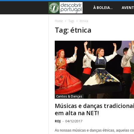
D
À BOLEIA…
AVENT
e
Home
Tags
étnica
Tag: étnica
s
c
o
b
r
Cantos & Danças
i
Músicas e danças tradiciona
em alta na NET!
r
RDJ
-
04/12/2017
P
As nossas músicas e danças étnicas, aquelas co