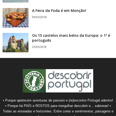
A Feira da Foda é em Monção!
09/03/2018
Os 15 castelos mais belos da Europa: o 1º é
português
23/03/2018
• Porque apetecem aventuras de passeio e (re)encontro Portugal adentro!
• Porque há PAÍS e ROSTOS para mergulhar descobrir e... saborear! •
Todas as enseadas e horizontes. Entre cores e sentimentos, paisagens e