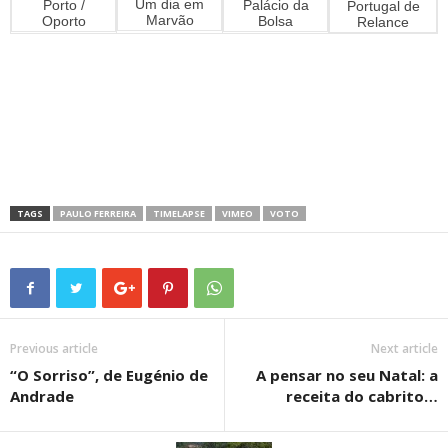
Um dia em
Porto /
Palácio da
Portugal de
Marvão
Oporto
Bolsa
Relance
TAGS
PAULO FERREIRA
TIMELAPSE
VIMEO
VOTO
Previous article
Next article
“O Sorriso”, de Eugénio de
A pensar no seu Natal: a
Andrade
receita do cabrito…