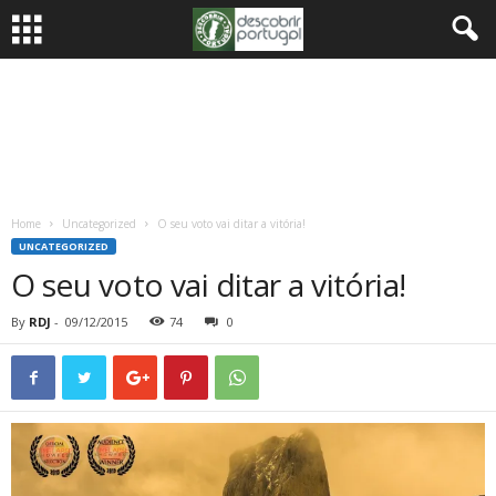
Home
Uncategorized
O seu voto vai ditar a vitória!
UNCATEGORIZED
O seu voto vai ditar a vitória!
By
RDJ
-
09/12/2015
74
0