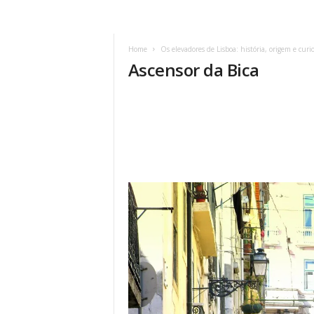
Home
Os elevadores de Lisboa: história, origem e curi
Ascensor da Bica