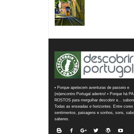
• Porque apetecem aventuras de passeio e
(re)encontro Portugal adentro! • Porque há PA
ROSTOS para mergulhar descobrir e... sabore
Todas as enseadas e horizontes. Entre cores
sentimentos, paisagens e sonhos, sons, sabo
saberes.