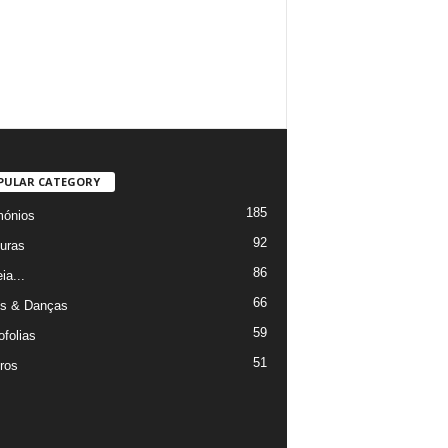
PULAR CATEGORY
185
mónios
92
uras
86
ia...
66
s & Danças
59
ofolias
51
ros