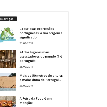
s artigos
24 curiosas expressões
portuguesas: a sua origem e
significado
21/01/2018
24 dos lugares mais
assustadores do mundo (1 é
português)
23/02/2018
Mais de 50 metros de altura:
a maior duna de Portugal...
28/07/2019
A Feira da Foda é em
Monção!