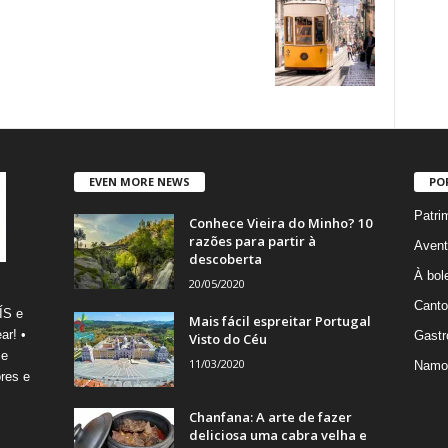
EVEN MORE NEWS
PO
Patri
Conhece Vieira do Minho? 10
razões para partir à
Avent
descoberta
À bole
20/05/2020
Canto
ÍS e
Mais fácil espreitar Portugal
ar! •
Gastr
Visto do Céu
 e
11/03/2020
Namo
res e
Chanfana: A arte de fazer
deliciosa uma cabra velha e