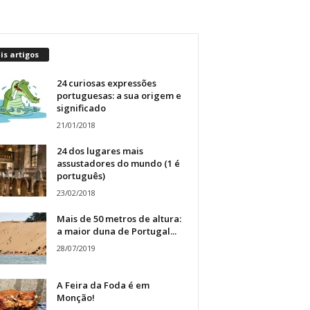
s artigos
24 curiosas expressões
portuguesas: a sua origem e
significado
21/01/2018
24 dos lugares mais
assustadores do mundo (1 é
português)
23/02/2018
Mais de 50 metros de altura:
a maior duna de Portugal...
28/07/2019
A Feira da Foda é em
Monção!