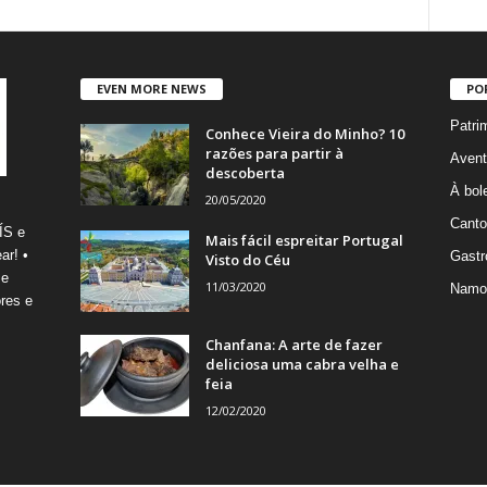
EVEN MORE NEWS
PO
Patri
Conhece Vieira do Minho? 10
razões para partir à
Avent
descoberta
À bole
20/05/2020
Canto
ÍS e
Mais fácil espreitar Portugal
ar! •
Gastr
Visto do Céu
 e
11/03/2020
Namo
res e
Chanfana: A arte de fazer
deliciosa uma cabra velha e
feia
12/02/2020