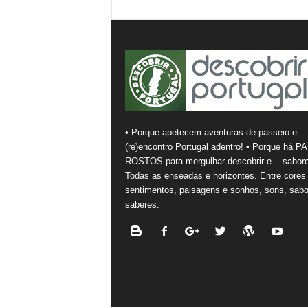
• Porque apetecem aventuras de passeio e
(re)encontro Portugal adentro! • Porque há PA
ROSTOS para mergulhar descobrir e... sabore
Todas as enseadas e horizontes. Entre cores
sentimentos, paisagens e sonhos, sons, sabo
saberes.