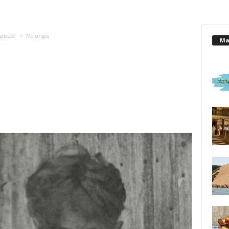
gueses?
Melungos
Mai