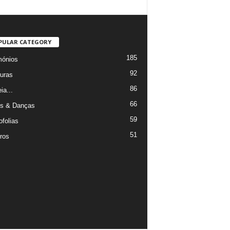
PULAR CATEGORY
185
mónios
92
uras
86
ia...
66
s & Danças
59
ofolias
51
ros