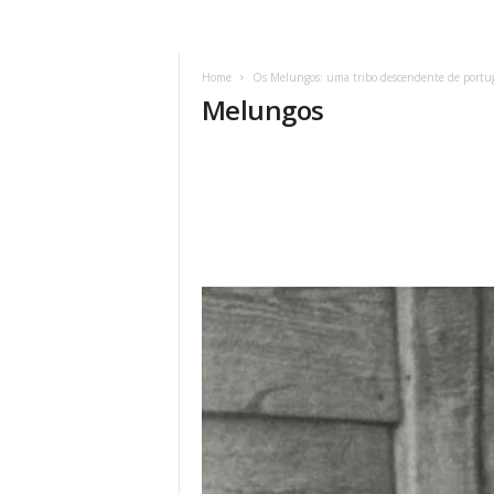
Home
Os Melungos: uma tribo descendente de portu
Melungos