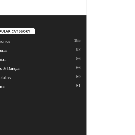
PULAR CATEGORY
185
mónios
92
uras
86
ia...
66
s & Danças
59
ofolias
51
ros