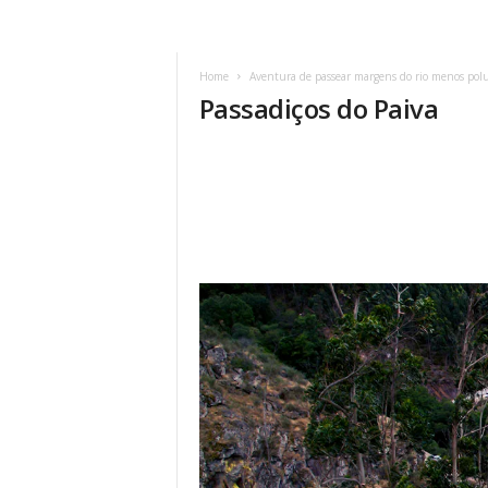
Home
Aventura de passear margens do rio menos pol
Passadiços do Paiva