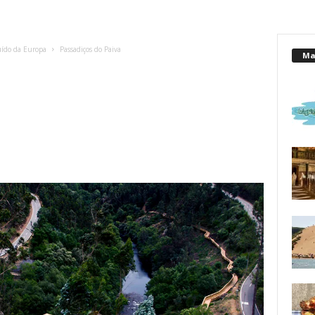
uído da Europa
Passadiços do Paiva
Mai