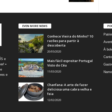
EVEN MORE NEWS
PO
Patri
Conhece Vieira do Minho? 10
razões para partir à
Avent
descoberta
À bole
20/05/2020
Canto
ÍS e
Mais fácil espreitar Portugal
ar! •
Gastr
Visto do Céu
 e
11/03/2020
Namo
res e
Chanfana: A arte de fazer
deliciosa uma cabra velha e
feia
12/02/2020