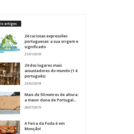
s artigos
24 curiosas expressões
portuguesas: a sua origem e
significado
21/01/2018
24 dos lugares mais
assustadores do mundo (1 é
português)
23/02/2018
Mais de 50 metros de altura:
a maior duna de Portugal...
28/07/2019
A Feira da Foda é em
Monção!