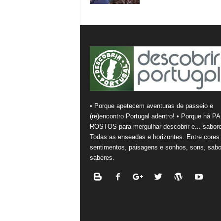
• Porque apetecem aventuras de passeio e
(re)encontro Portugal adentro! • Porque há PA
ROSTOS para mergulhar descobrir e... sabore
Todas as enseadas e horizontes. Entre cores
sentimentos, paisagens e sonhos, sons, sabo
saberes.