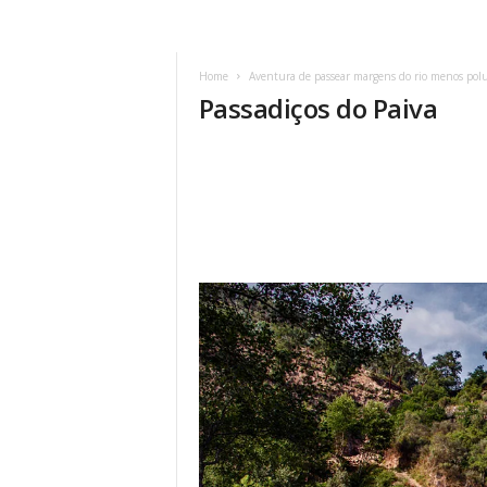
Home
Aventura de passear margens do rio menos pol
Passadiços do Paiva