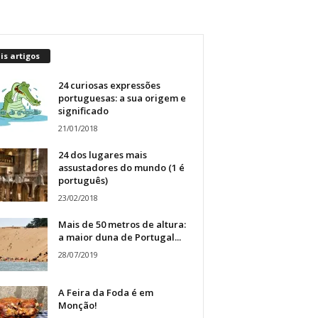
s artigos
24 curiosas expressões
portuguesas: a sua origem e
significado
21/01/2018
24 dos lugares mais
assustadores do mundo (1 é
português)
23/02/2018
Mais de 50 metros de altura:
a maior duna de Portugal...
28/07/2019
A Feira da Foda é em
Monção!