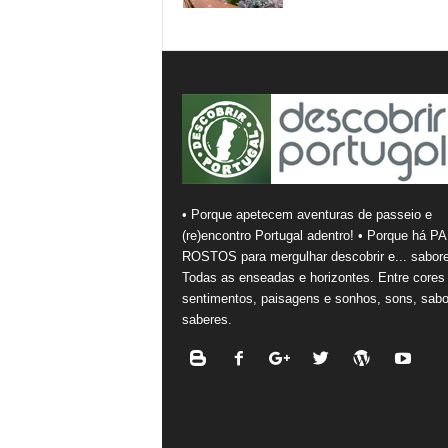
• Porque apetecem aventuras de passeio e
(re)encontro Portugal adentro! • Porque há PA
ROSTOS para mergulhar descobrir e... sabore
Todas as enseadas e horizontes. Entre cores
sentimentos, paisagens e sonhos, sons, sabo
saberes.