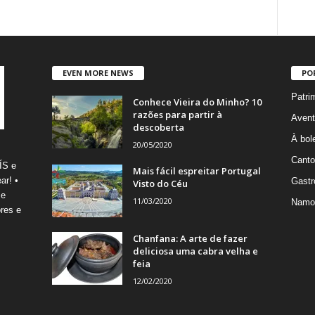
EVEN MORE NEWS
PO
Patri
Conhece Vieira do Minho? 10
razões para partir à
Avent
descoberta
À bole
20/05/2020
Canto
ÍS e
Mais fácil espreitar Portugal
ar! •
Gastr
Visto do Céu
 e
11/03/2020
Namo
res e
Chanfana: A arte de fazer
deliciosa uma cabra velha e
feia
12/02/2020