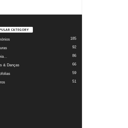
PULAR CATEGORY
185
mónios
92
uras
86
ia...
66
s & Danças
59
ofolias
51
ros