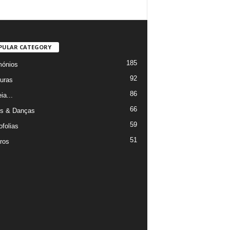
PULAR CATEGORY
185
mónios
92
uras
86
ia...
66
s & Danças
59
ofolias
51
ros