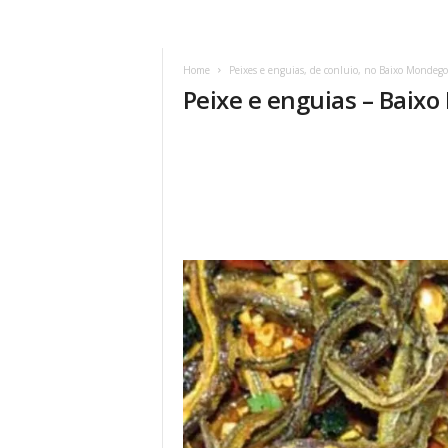
Home
Peixes e enguias, de conluio, no Baixo Mondego
Peixe e enguias – Baix