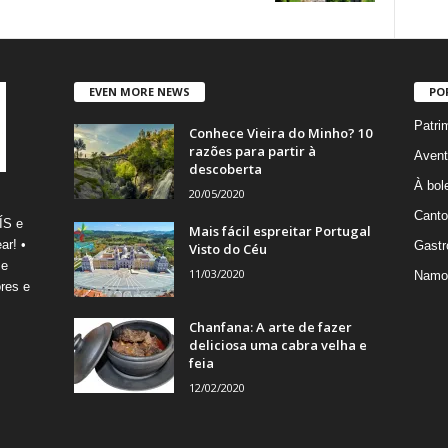
EVEN MORE NEWS
PO
Patri
Conhece Vieira do Minho? 10
razões para partir à
Avent
descoberta
À bole
20/05/2020
Canto
ÍS e
Mais fácil espreitar Portugal
ar! •
Gastr
Visto do Céu
 e
11/03/2020
Namo
res e
Chanfana: A arte de fazer
deliciosa uma cabra velha e
feia
12/02/2020