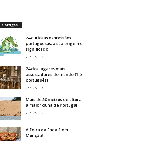
s artigos
24 curiosas expressões
portuguesas: a sua origem e
significado
21/01/2018
24 dos lugares mais
assustadores do mundo (1 é
português)
23/02/2018
Mais de 50 metros de altura:
a maior duna de Portugal...
28/07/2019
A Feira da Foda é em
Monção!