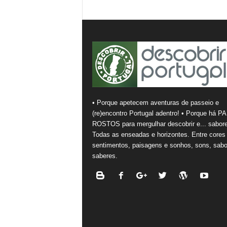
• Porque apetecem aventuras de passeio e
(re)encontro Portugal adentro! • Porque há PA
ROSTOS para mergulhar descobrir e... sabore
Todas as enseadas e horizontes. Entre cores
sentimentos, paisagens e sonhos, sons, sabo
saberes.