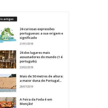
s artigos
24 curiosas expressões
portuguesas: a sua origem e
significado
21/01/2018
24 dos lugares mais
assustadores do mundo (1 é
português)
23/02/2018
Mais de 50 metros de altura:
a maior duna de Portugal...
28/07/2019
A Feira da Foda é em
Monção!