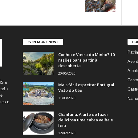
EVEN MORE NEWS
PO
Patri
Conhece Vieira do Minho? 10
razões para partir à
Avent
descoberta
À bole
20/05/2020
Canto
ÍS e
Mais fácil espreitar Portugal
ar! •
Gastr
Visto do Céu
 e
11/03/2020
Namo
res e
Chanfana: A arte de fazer
deliciosa uma cabra velha e
feia
12/02/2020