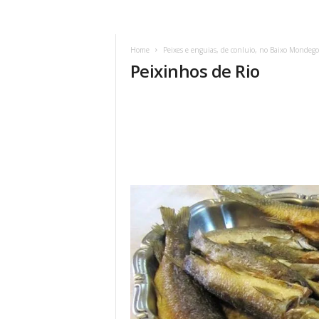
Home
Peixes e enguias, de conluio, no Baixo Mondego
Peixinhos de Rio