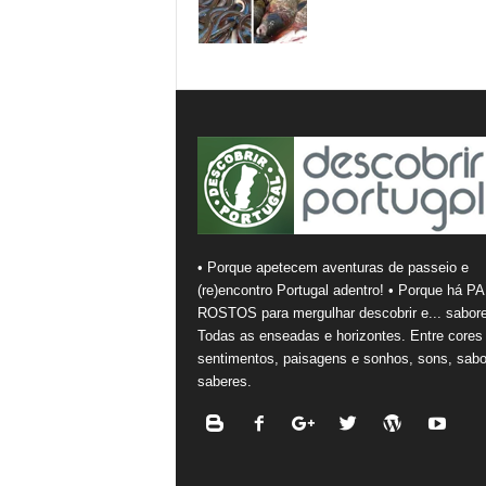
• Porque apetecem aventuras de passeio e
(re)encontro Portugal adentro! • Porque há PA
ROSTOS para mergulhar descobrir e... sabore
Todas as enseadas e horizontes. Entre cores
sentimentos, paisagens e sonhos, sons, sabo
saberes.