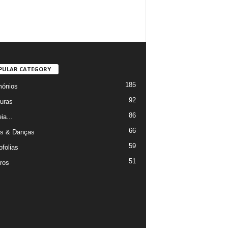
PULAR CATEGORY
185
mónios
92
uras
86
ia...
66
s & Danças
59
ofolias
51
ros