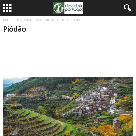
Home
Pela Serra do Açor… até ao Piódão!
Piódão
Piódão