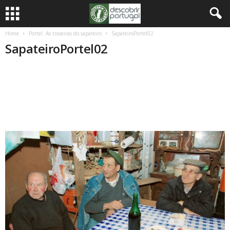
Home
Portel: As traseiras do sapateiro
SapateiroPortel02
SapateiroPortel02