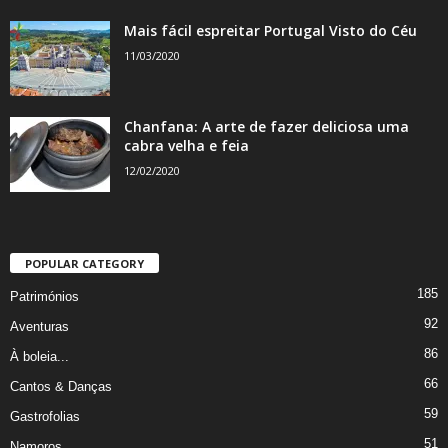
Mais fácil espreitar Portugal Visto do Céu
11/03/2020
Chanfana: A arte de fazer deliciosa uma
cabra velha e feia
12/02/2020
POPULAR CATEGORY
185
Patrimónios
92
Aventuras
86
À boleia...
66
Cantos & Danças
59
Gastrofolias
51
Namoros