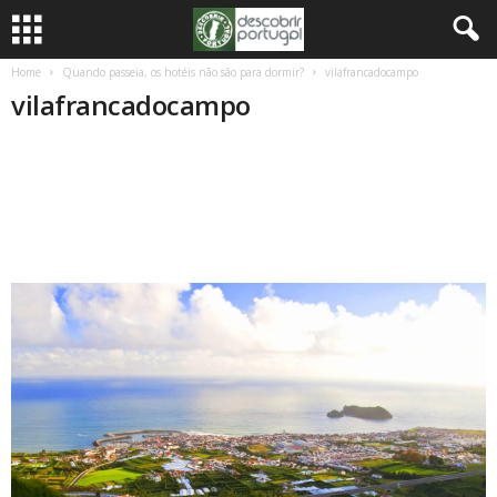
Home
Quando passeia, os hotéis não são para dormir?
vilafrancadocampo
vilafrancadocampo