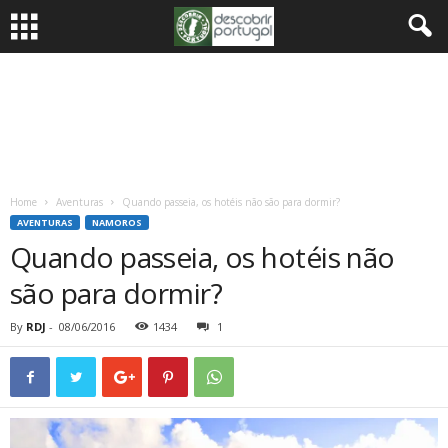
Home
Aventuras
Quando passeia, os hotéis não são para dormir?
AVENTURAS
NAMOROS
Quando passeia, os hotéis não
são para dormir?
By
RDJ
-
08/06/2016
1434
1