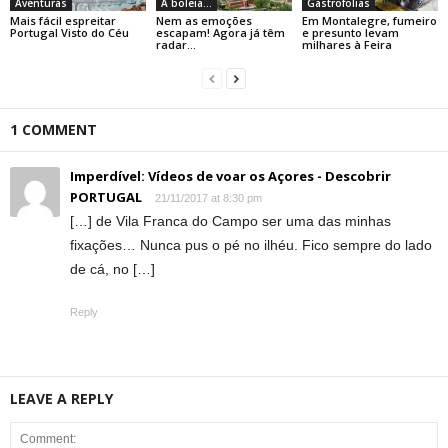
Aventuras
À boleia...
Gastrofolias
Mais fácil espreitar
Nem as emoções
Em Montalegre, fumeiro
Portugal Visto do Céu
escapam! Agora já têm
e presunto levam
radar…
milhares à Feira
1 COMMENT
Imperdível: Vídeos de voar os Açores - Descobrir
PORTUGAL
21/11/2017 at 8:30 pm
[…] de Vila Franca do Campo ser uma das minhas
fixações… Nunca pus o pé no ilhéu. Fico sempre do lado
de cá, no […]
Reply
LEAVE A REPLY