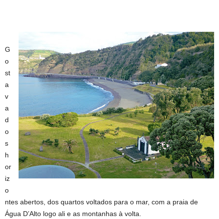
G
o
st
a
v
a
d
o
s
h
or
iz
o
ntes abertos, dos quartos voltados para o mar, com a praia de
Água D’Alto logo ali e as montanhas à volta.