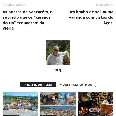
Previous article
Next article
Às portas de Santarém, o
Um banho de sol, numa
segredo que os “ciganos
varanda com vistas do
do rio” trouxeram da
Açor!
Vieira
RDJ
RELATED ARTICLES
MORE FROM AUTHOR