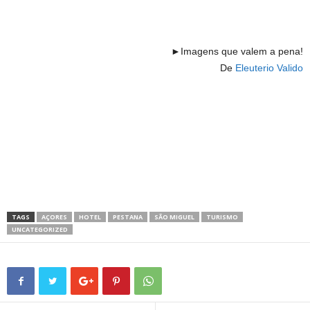
►Imagens que valem a pena!
De
Eleuterio Valido
TAGS
AÇORES
HOTEL
PESTANA
SÃO MIGUEL
TURISMO
UNCATEGORIZED