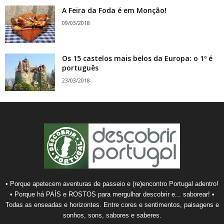
A Feira da Foda é em Monção!
09/03/2018
Os 15 castelos mais belos da Europa: o 1º é
português
23/03/2018
• Porque apetecem aventuras de passeio e (re)encontro Portugal adentro!
• Porque há PAÍS e ROSTOS para mergulhar descobrir e... saborear! •
Todas as enseadas e horizontes. Entre cores e sentimentos, paisagens e
sonhos, sons, sabores e saberes.