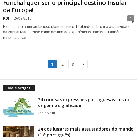
Funchal quer ser o principal destino Insular
da Europa!
RDJ
-
26/09/2016
0
E deita mão a um ambicioso plano turístico. Pretende reforçar a atractividade
da capital Madeirense como destino de experiências únicas. É também
resposta à vaga...
1
2
3
Mais artigos
24 curiosas expressões portuguesas: a sua
origem e significado
21/01/2018
24 dos lugares mais assustadores do mundo
(1 é português)