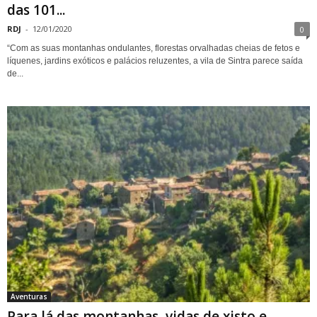
das 101...
RDJ
-
12/01/2020
0
“Com as suas montanhas ondulantes, florestas orvalhadas cheias de fetos e
líquenes, jardins exóticos e palácios reluzentes, a vila de Sintra parece saída
de...
Aventuras
Para lá das montanhas, vidas de xisto e