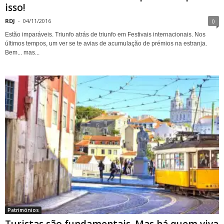
isso!
RDJ
-
04/11/2016
0
Estão imparáveis. Triunfo atrás de triunfo em Festivais internacionais. Nos
últimos tempos, um ver se te avias de acumulação de prémios na estranja.
Bem... mas...
Patrimónios
Turistas são fundamentais. Mas há quem viva