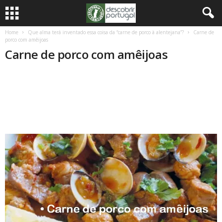
Home
Que alma terá inventado essa coisa da “carne de porco à alentejana”?
Carne de
porco com amêijoas
Carne de porco com amêijoas