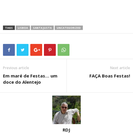
TAGS
LISBOA
SANTA JUSTA
UNCATEGORIZED
Previous article
Next article
Em maré de Festas… um
FAÇA Boas Festas!
doce do Alentejo
RDJ