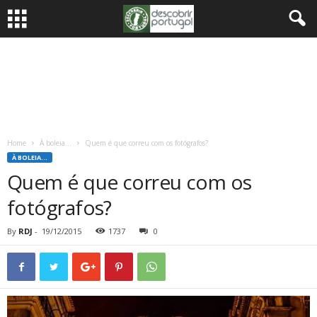
Home
À boleia...
Quem é que correu com os fotógrafos?
À BOLEIA...
Quem é que correu com os
fotógrafos?
By
RDJ
-
19/12/2015
1737
0