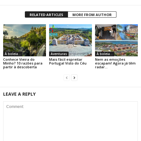
RELATED ARTICLES
MORE FROM AUTHOR
À boleia...
Aventuras
À boleia...
Conhece Vieira do
Mais fácil espreitar
Nem as emoções
Minho? 10 razões para
Portugal Visto do Céu
escapam! Agora já têm
partir à descoberta
radar…
LEAVE A REPLY