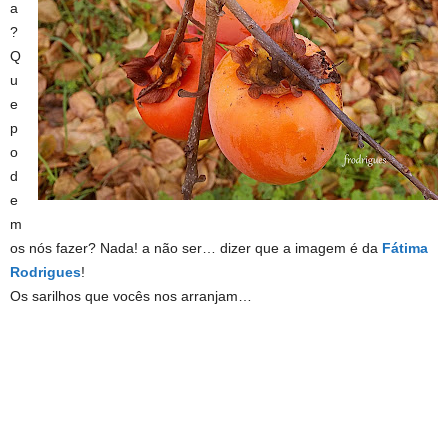
a
?
Q
u
e
p
o
d
e
m
os nós fazer? Nada! a não ser… dizer que a imagem é da
Fátima
Rodrigues
!
Os sarilhos que vocês nos arranjam…