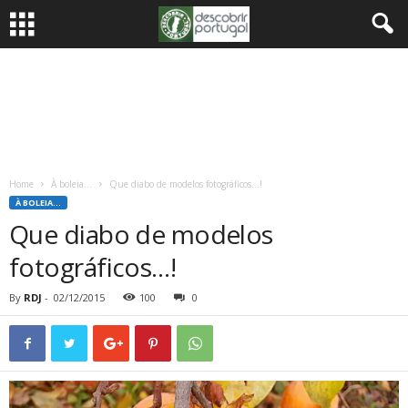
Home
À boleia...
Que diabo de modelos fotográficos…!
À BOLEIA...
Que diabo de modelos
fotográficos…!
By
RDJ
-
02/12/2015
100
0