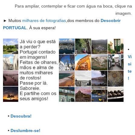
Para ampliar, contemplar e ficar com água na boca, clique na
imagem.
► Muitos
milhares de fotografias
,dos membros do
Descobrir
PORTUGAL
. À sua espera!
•
Vi
si
te
!
•
Descubra!
•
Deslumbre-se!