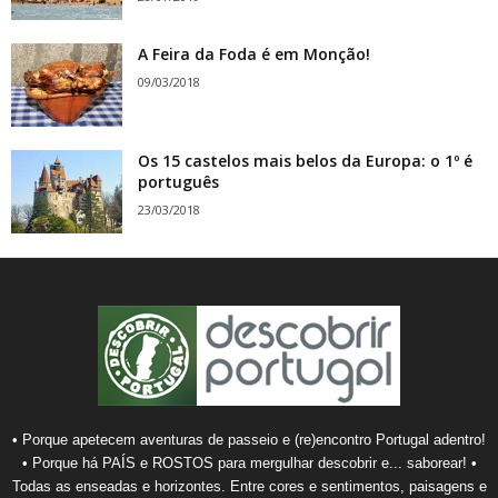
A Feira da Foda é em Monção!
09/03/2018
Os 15 castelos mais belos da Europa: o 1º é
português
23/03/2018
• Porque apetecem aventuras de passeio e (re)encontro Portugal adentro!
• Porque há PAÍS e ROSTOS para mergulhar descobrir e... saborear! •
Todas as enseadas e horizontes. Entre cores e sentimentos, paisagens e