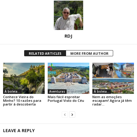
RDJ
RELATED ARTICLES
MORE FROM AUTHOR
À boleia...
Aventuras
À boleia...
Conhece Vieira do
Mais fácil espreitar
Nem as emoções
Minho? 10 razões para
Portugal Visto do Céu
escapam! Agora já têm
partir à descoberta
radar…
LEAVE A REPLY