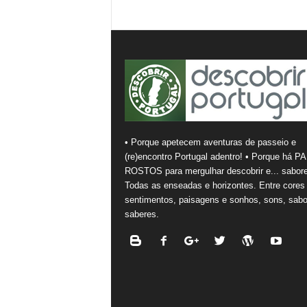
• Porque apetecem aventuras de passeio e
(re)encontro Portugal adentro! • Porque há PA
ROSTOS para mergulhar descobrir e... sabore
Todas as enseadas e horizontes. Entre cores
sentimentos, paisagens e sonhos, sons, sabo
saberes.