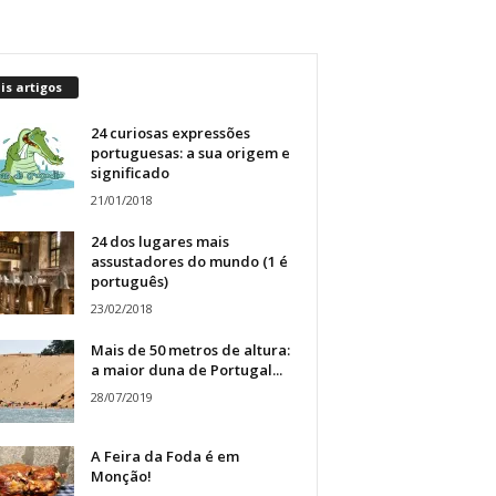
s artigos
24 curiosas expressões
portuguesas: a sua origem e
significado
21/01/2018
24 dos lugares mais
assustadores do mundo (1 é
português)
23/02/2018
Mais de 50 metros de altura:
a maior duna de Portugal...
28/07/2019
A Feira da Foda é em
Monção!