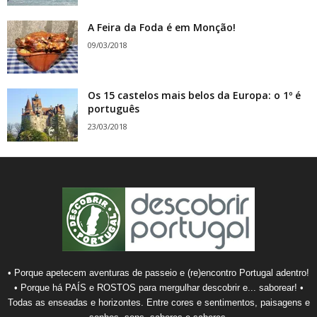
A Feira da Foda é em Monção!
09/03/2018
Os 15 castelos mais belos da Europa: o 1º é
português
23/03/2018
• Porque apetecem aventuras de passeio e (re)encontro Portugal adentro!
• Porque há PAÍS e ROSTOS para mergulhar descobrir e... saborear! •
Todas as enseadas e horizontes. Entre cores e sentimentos, paisagens e