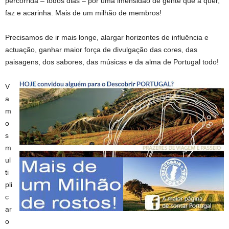
percorrida – todos dias – por uma imensidão de gente que a quer,
faz e acarinha. Mais de um milhão de membros!
Precisamos de ir mais longe, alargar horizontes de influência e
actuação, ganhar maior força de divulgação das cores, das
paisagens, dos sabores, das músicas e da alma de Portugal todo!
V
a
m
o
s
m
ul
ti
pli
c
ar
o