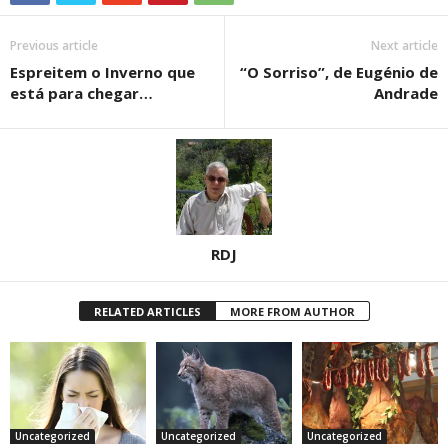
Previous article
Next article
Espreitem o Inverno que
“O Sorriso”, de Eugénio de
está para chegar…
Andrade
RDJ
RELATED ARTICLES
MORE FROM AUTHOR
Uncategorized
Uncategorized
Uncategorized