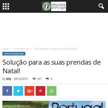
Home
Uncategorized
Solução para as suas prendas de Natal!
UNCATEGORIZED
Solução para as suas prendas de
Natal!
By
RDJ
-
08/12/2015
147
0