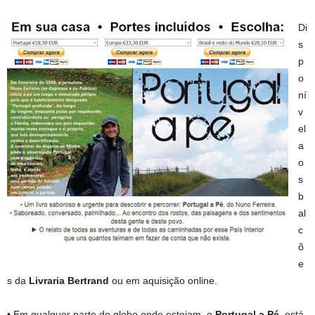
Di
s
p
o
ní
v
el
a
o
s
b
al
c
õ
e
s da
Livraria Bertrand
ou em aquisição online.
• Em qualquer parte do globo onde estejam, o
Portugal a Pé
, está