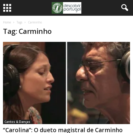
Home
Tags
Carminho
Tag: Carminho
Cantos & Danças
“Carolina”: O dueto magistral de Carminho