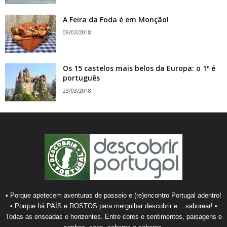
A Feira da Foda é em Monção!
09/03/2018
Os 15 castelos mais belos da Europa: o 1º é
português
23/03/2018
• Porque apetecem aventuras de passeio e (re)encontro Portugal adentro!
• Porque há PAÍS e ROSTOS para mergulhar descobrir e... saborear! •
Todas as enseadas e horizontes. Entre cores e sentimentos, paisagens e