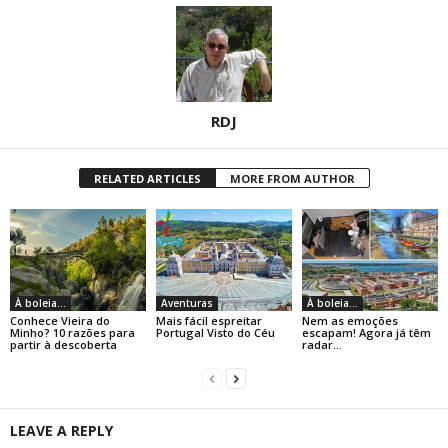
RDJ
RELATED ARTICLES
MORE FROM AUTHOR
À boleia...
Aventuras
À boleia...
Conhece Vieira do
Mais fácil espreitar
Nem as emoções
Minho? 10 razões para
Portugal Visto do Céu
escapam! Agora já têm
partir à descoberta
radar…
LEAVE A REPLY