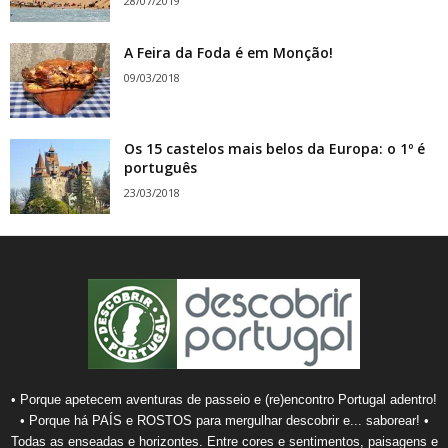
28/07/2019
A Feira da Foda é em Monção!
09/03/2018
Os 15 castelos mais belos da Europa: o 1º é
português
23/03/2018
• Porque apetecem aventuras de passeio e (re)encontro Portugal adentro!
• Porque há PAÍS e ROSTOS para mergulhar descobrir e... saborear! •
Todas as enseadas e horizontes. Entre cores e sentimentos, paisagens e