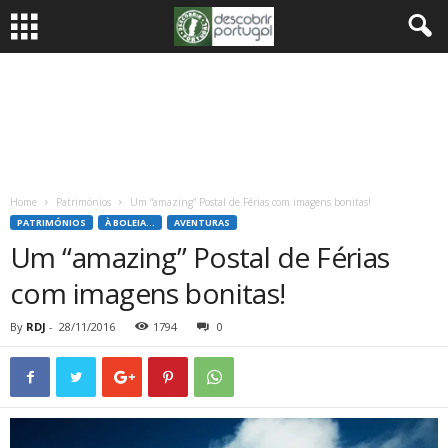
Home
Patrimónios
Um “amazing” Postal de Férias com imagens bonitas!
PATRIMÓNIOS
À BOLEIA...
AVENTURAS
Um “amazing” Postal de Férias
com imagens bonitas!
By
RDJ
-
28/11/2016
1794
0