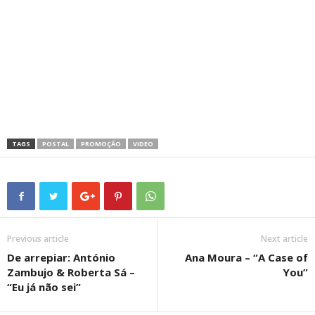
TAGS
POSTAL
PROMOÇÃO
VIDEO
Previous article
Next article
De arrepiar: António
Ana Moura – “A Case of
Zambujo & Roberta Sá –
You”
“Eu já não sei”