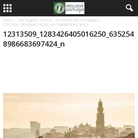
Home
Uma fotografia, uma rua… e o nevoeiro das interrogações!
12313509_1283426405016250_6352548986683697424_n
12313509_1283426405016250_635254
8986683697424_n