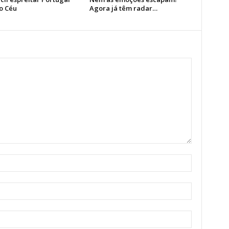
o Céu
Agora já têm radar…