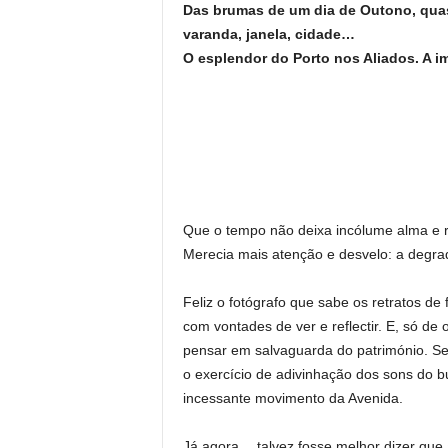
Das brumas de um dia de Outono, quas
varanda, janela, cidade…
O esplendor do Porto nos Aliados. A 
Que o tempo não deixa incólume alma e r
Merecia mais atenção e desvelo: a degr
Feliz o fotógrafo que sabe os retratos de 
com vontades de ver e reflectir. E, só de o
pensar em salvaguarda do património. 
o exercício de adivinhação dos sons do bu
incessante movimento da Avenida.
Já agora… talvez fosse melhor dizer que