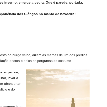
e inverno, emerge a pedra. Que é parede, portada,
imponência dos Clérigos no manto de nevoeiro!
osto do burgo velho, dizem as marcas de um dos prédios.
adação destoa e deixa as perguntas do costume…
fazer pensar,
lhar, levar a
Sem abandonar
lício e do
 a imagem é do