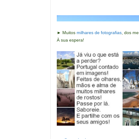
► Muitos
milhares de fotografias
,
dos me
À sua espera!