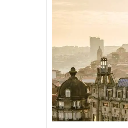
o
r
t
u
g
a
l