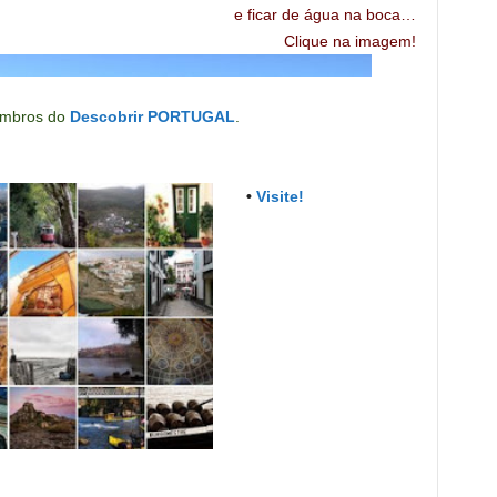
e ficar de água na boca…
C
lique na imagem
!
mbros do
Descobrir PORTUGAL
.
•
Visite!