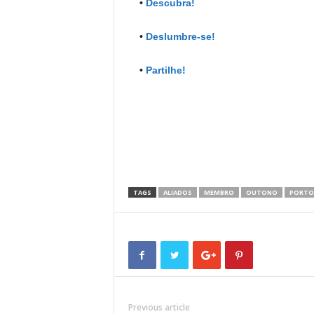
•
Descubra!
•
Deslumbre-se!
•
Partilhe!
TAGS
ALIADOS
MEMBRO
OUTONO
PORTO
Previous article