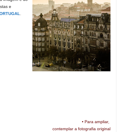
stas e
 PORTUGAL
.
• Para ampliar,
contemplar
a
fotografia
original