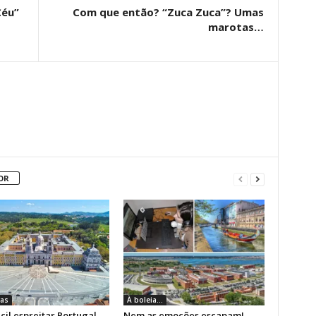
Céu”
Com que então? “Zuca Zuca”? Umas
marotas…
OR
as
À boleia...
cil espreitar Portugal
Nem as emoções escapam!