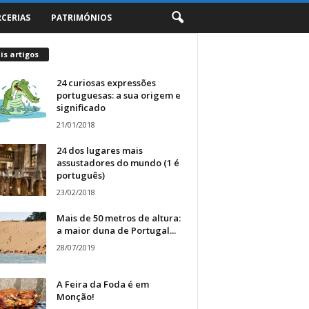
RCERIAS
PATRIMÓNIOS
s artigos
24 curiosas expressões
portuguesas: a sua origem e
significado
21/01/2018
24 dos lugares mais
assustadores do mundo (1 é
português)
23/02/2018
Mais de 50 metros de altura:
a maior duna de Portugal...
28/07/2019
A Feira da Foda é em
Monção!