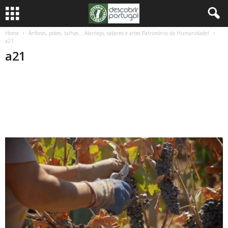
Home
Ânforas, potes, talhas… Alentejo, saberes e artes Património da Humanidade!
a21
a21