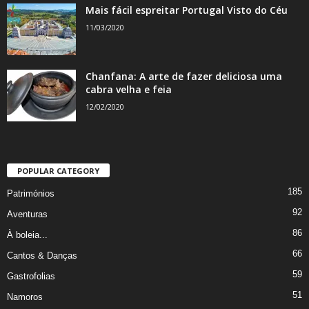
Mais fácil espreitar Portugal Visto do Céu
11/03/2020
Chanfana: A arte de fazer deliciosa uma
cabra velha e feia
12/02/2020
POPULAR CATEGORY
185
Patrimónios
92
Aventuras
86
À boleia...
66
Cantos & Danças
59
Gastrofolias
51
Namoros