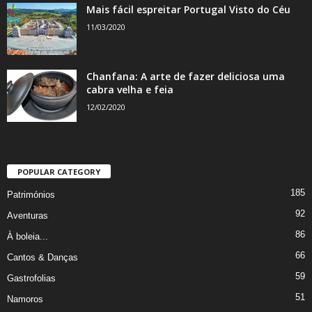
Mais fácil espreitar Portugal Visto do Céu
11/03/2020
Chanfana: A arte de fazer deliciosa uma
cabra velha e feia
12/02/2020
POPULAR CATEGORY
185
Patrimónios
92
Aventuras
86
À boleia...
66
Cantos & Danças
59
Gastrofolias
51
Namoros