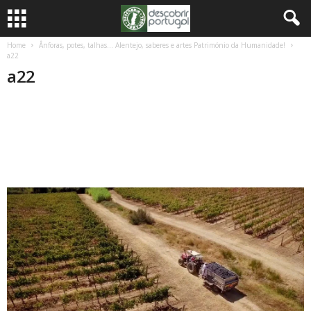
Home
Ânforas, potes, talhas… Alentejo, saberes e artes Património da Humanidade!
a22
a22