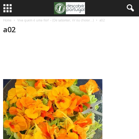
Home
Viva quem é uma flor! – (De saborear, rir ou chorar…)
a02
a02