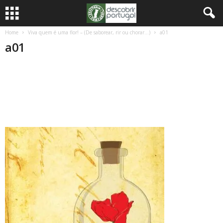
Home
Viva quem é uma flor! – (De saborear, rir ou chorar…)
a01
a01