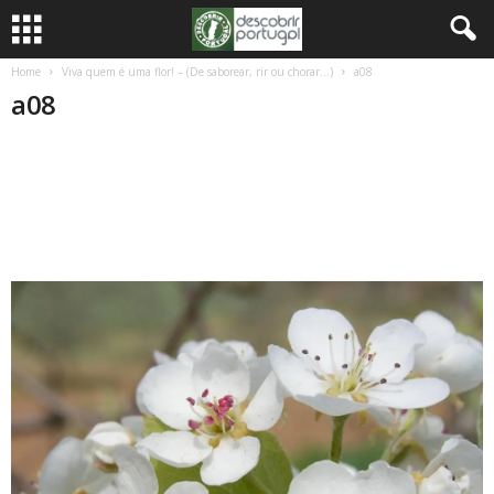
Home
Viva quem é uma flor! – (De saborear, rir ou chorar…)
a08
a08