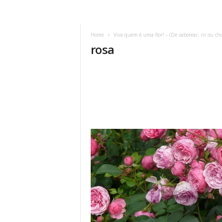
Home
Viva quem é uma flor! – (De saborear, rir ou ch
rosa