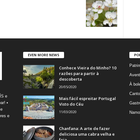
EVEN MORE NEWS
PO
Patri
Conhece Vieira do Minho? 10
razões para partir à
Avent
descoberta
À bole
20/05/2020
Canto
ÍS e
Mais fácil espreitar Portugal
ar! •
Gastr
Visto do Céu
 e
11/03/2020
Namo
res e
Chanfana: A arte de fazer
deliciosa uma cabra velha e
feia