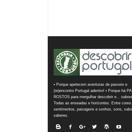
• Porque apetecem aventuras de passeio e
(re)encontro Portugal adentro! • Porque há PA
ROSTOS para mergulhar descobrir e... sabore
Todas as enseadas e horizontes. Entre cores
sentimentos, paisagens e sonhos, sons, sabo
saberes.