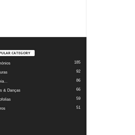
PULAR CATEGORY
185
mónios
92
uras
86
ia...
66
s & Danças
59
ofolias
51
ros