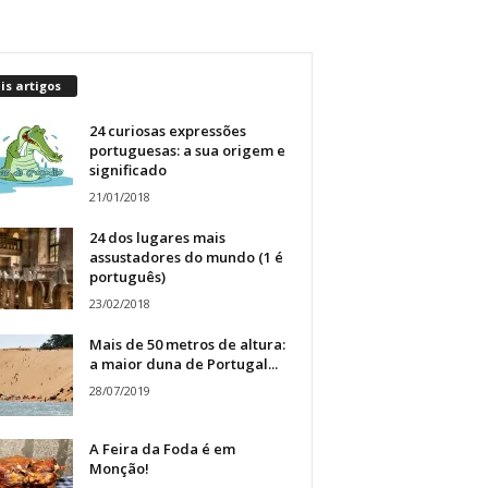
s artigos
24 curiosas expressões
portuguesas: a sua origem e
significado
21/01/2018
24 dos lugares mais
assustadores do mundo (1 é
português)
23/02/2018
Mais de 50 metros de altura:
a maior duna de Portugal...
28/07/2019
A Feira da Foda é em
Monção!