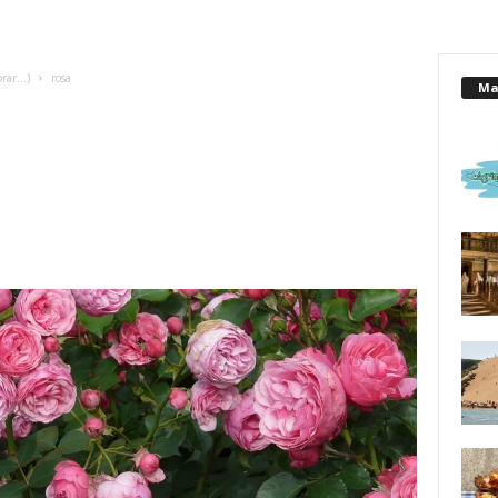
orar…)
rosa
Mai