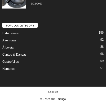
12/02/2020
POPULAR CATEGORY
185
Patrimónios
92
Aventuras
86
À boleia...
66
Cantos & Danças
59
Gastrofolias
51
Namoros
Cookies
© Descobrir Portugal