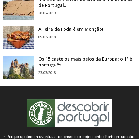
de Portugal...
28/07/2019
A Feira da Foda é em Monção!
09/03/2018
Os 15 castelos mais belos da Europa: o 1º é
português
23/03/2018
• Porque apetecem aventuras de passeio e (re)encontro Portugal adentro!