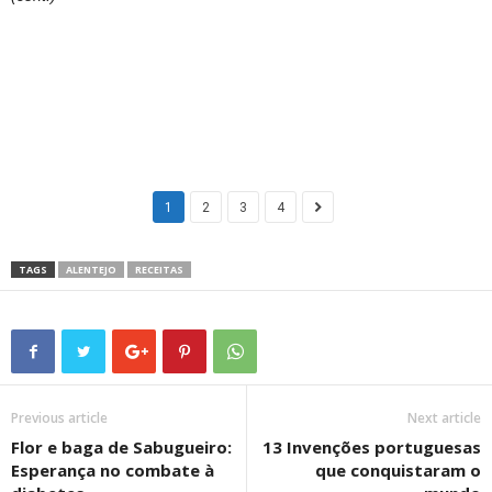
1
2
3
4
TAGS
ALENTEJO
RECEITAS
Previous article
Next article
Flor e baga de Sabugueiro:
13 Invenções portuguesas
Esperança no combate à
que conquistaram o