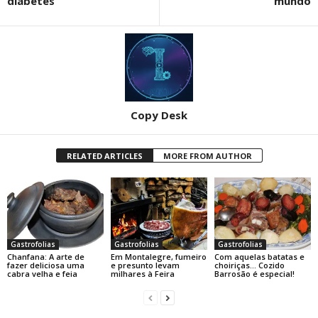
diabetes
mundo
Copy Desk
RELATED ARTICLES
MORE FROM AUTHOR
Gastrofolias
Gastrofolias
Gastrofolias
Chanfana: A arte de
Em Montalegre, fumeiro
Com aquelas batatas e
fazer deliciosa uma
e presunto levam
choiriças… Cozido
cabra velha e feia
milhares à Feira
Barrosão é especial!