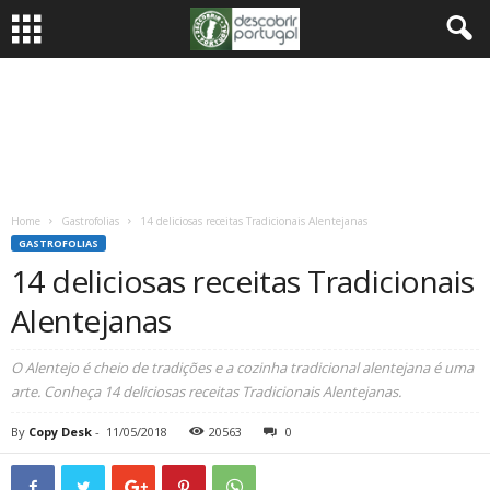
Home
Gastrofolias
14 deliciosas receitas Tradicionais Alentejanas
GASTROFOLIAS
14 deliciosas receitas Tradicionais
Alentejanas
O Alentejo é cheio de tradições e a cozinha tradicional alentejana é uma
arte. Conheça 14 deliciosas receitas Tradicionais Alentejanas.
By
Copy Desk
-
11/05/2018
20563
0